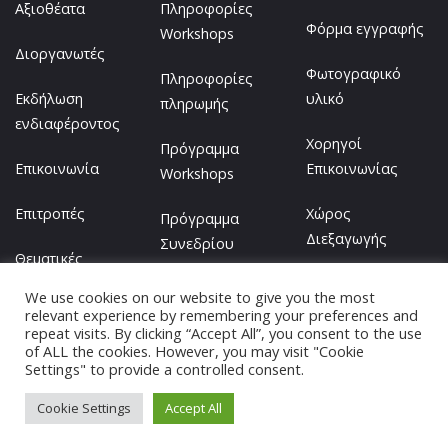
Αξιοθέατα
Πληροφορίες
Φόρμα εγγραφής
Workshops
Διοργανωτές
Φωτογραφικό
Πληροφορίες
Εκδήλωση
υλικό
πληρωμής
ενδιαφέροντος
Χορηγοί
Πρόγραμμα
Επικοινωνία
Επικοινωνίας
Workshops
Επιτροπές
Χώρος
Πρόγραμμα
Διεξαγωγής
Συνεδρίου
Θεματικές
Ενότητες
We use cookies on our website to give you the most
relevant experience by remembering your preferences and
repeat visits. By clicking “Accept All”, you consent to the use
of ALL the cookies. However, you may visit "Cookie
Settings" to provide a controlled consent.
© Copyright 2021-2022, Ερευνητική Μονάδα GIS ΓΠΑ,
Cookie Settings
Accept All
Ιερά Οδός 75, 118 55